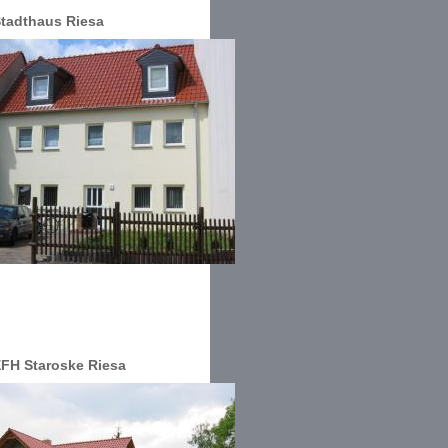
tadthaus Riesa
FH Staroske Riesa